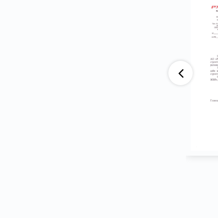
аю, что компания АО «ВАД» приобретает
тва ООО ПГ «Армотэк» на протяжении
ени. Претензий по срокам исполнения
тв и к качеству продукции не имеем.