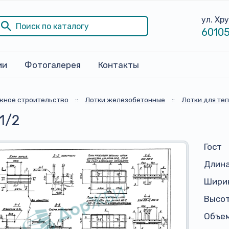
ул. Хр
60105
ии
Фотогалерея
Контакты
жное строительство
::
Лотки железобетонные
::
Лотки для те
1/2
Гост
Длина
Ширин
Высот
Объем