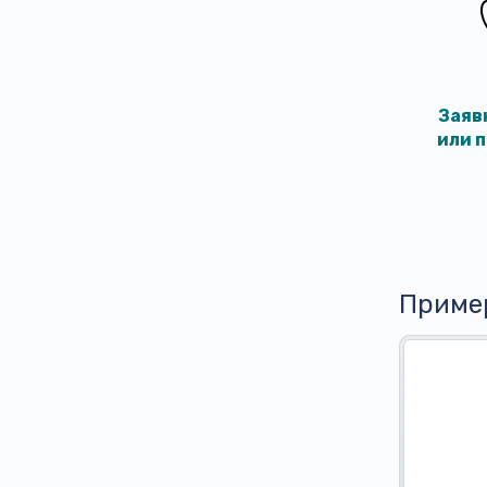
Заяв
или 
Приме