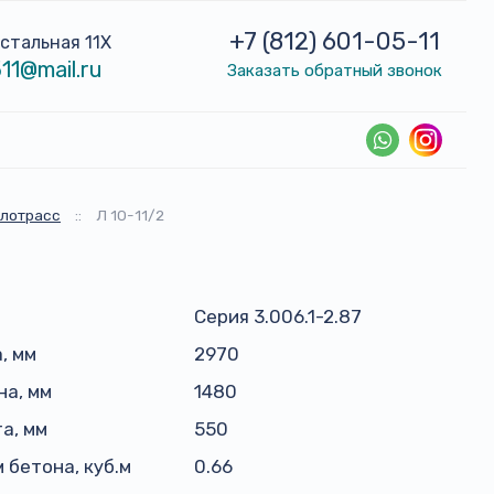
+7 (812) 601-05-11
устальная 11Х
11@mail.ru
Заказать обратный звонок
плотрасс
::
Л 10-11/2
Серия 3.006.1-2.87
, мм
2970
а, мм
1480
а, мм
550
 бетона, куб.м
0.66