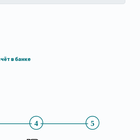
чёт в банке
4
5