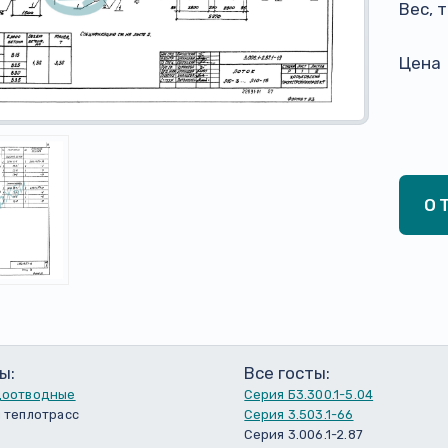
Вес, 
Цена
О
ы:
Все госты:
доотводные
Серия Б3.300.1-5.04
 теплотрасс
Серия 3.503.1-66
Серия 3.006.1-2.87