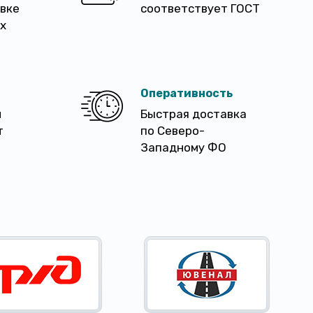
авке
соответствует ГОСТ
х
Оперативность
м
Быстрая доставка
т
по Северо-
Западному ФО