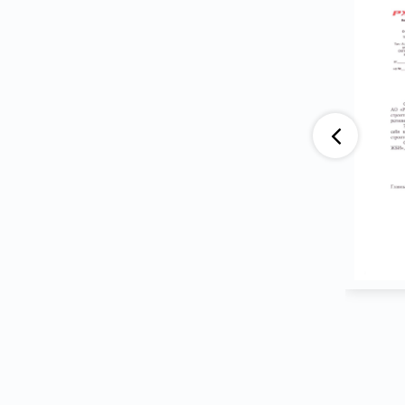
аю, что компания АО «ВАД» приобретает
тва ООО ПГ «Армотэк» на протяжении
ени. Претензий по срокам исполнения
тв и к качеству продукции не имеем.