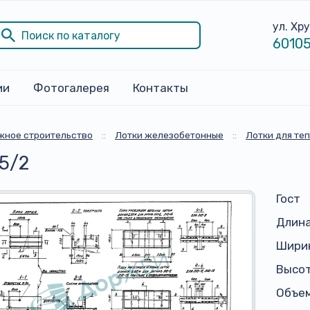
ул. Хр
60105
ии
Фотогалерея
Контакты
жное строительство
::
Лотки железобетонные
::
Лотки для те
15/2
Гост
Длина
Ширин
Высот
Объем