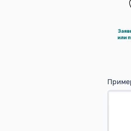
Заяв
или 
Приме