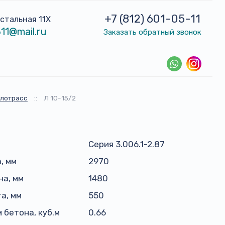
+7 (812) 601-05-11
устальная 11Х
11@mail.ru
Заказать обратный звонок
плотрасс
::
Л 10-15/2
Серия 3.006.1-2.87
, мм
2970
а, мм
1480
а, мм
550
 бетона, куб.м
0.66