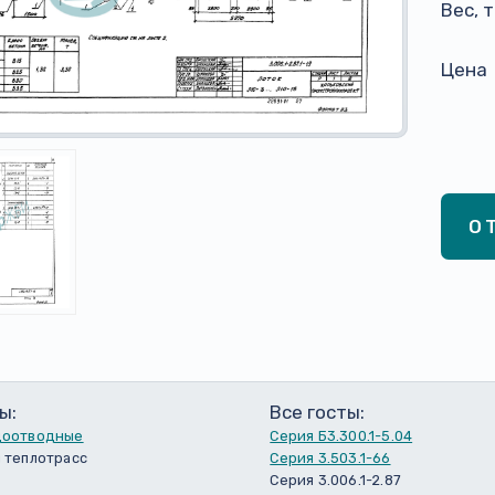
Вес, 
Цена
О
ы:
Все госты:
доотводные
Серия Б3.300.1-5.04
 теплотрасс
Серия 3.503.1-66
Серия 3.006.1-2.87