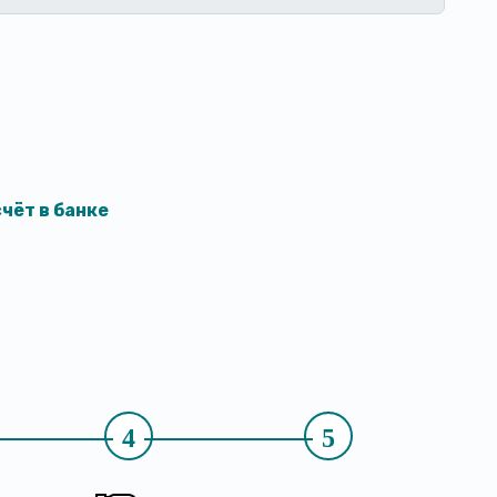
чёт в банке
4
5