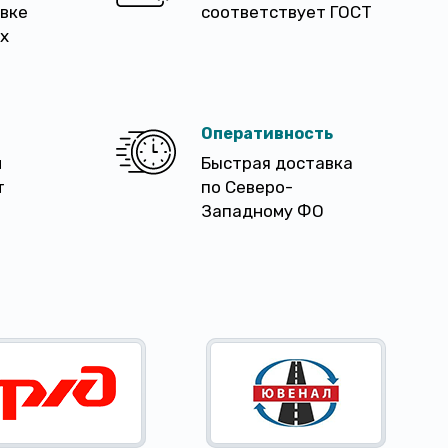
авке
соответствует ГОСТ
х
Оперативность
м
Быстрая доставка
т
по Северо-
Западному ФО