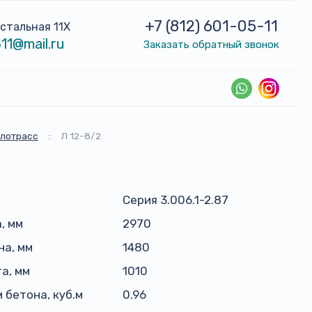
+7 (812) 601-05-11
устальная 11Х
11@mail.ru
Заказать обратный звонок
плотрасс
::
Л 12-8/2
Серия 3.006.1-2.87
, мм
2970
а, мм
1480
а, мм
1010
 бетона, куб.м
0.96