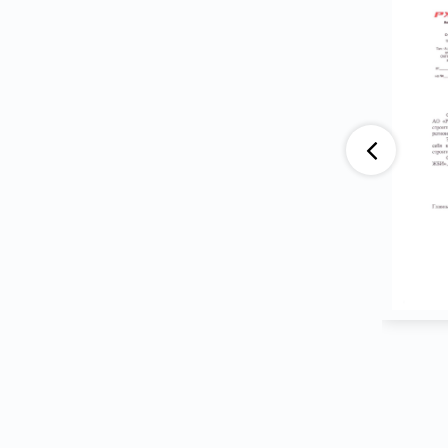
аю, что компания АО «ВАД» приобретает
тва ООО ПГ «Армотэк» на протяжении
ени. Претензий по срокам исполнения
тв и к качеству продукции не имеем.