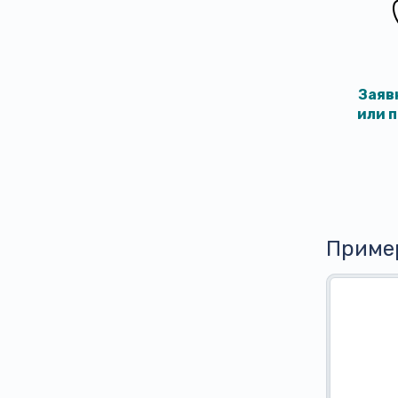
Заяв
или 
Приме