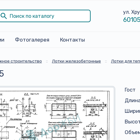
ул. Хр
60105
ии
Фотогалерея
Контакты
жное строительство
::
Лотки железобетонные
::
Лотки для те
5
Гост
Длина
Ширин
Высот
Объем