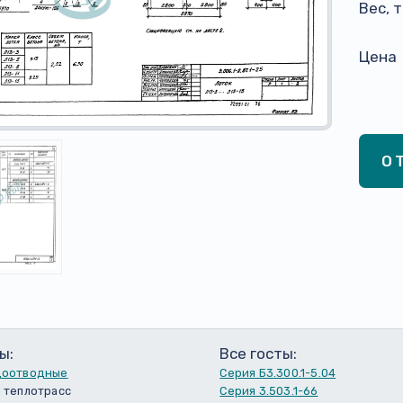
Вес, 
Цена
О
ы:
Все госты:
доотводные
Серия Б3.300.1-5.04
 теплотрасс
Серия 3.503.1-66