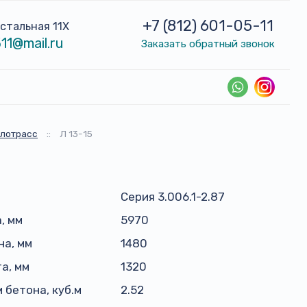
+7 (812) 601-05-11
устальная 11Х
11@mail.ru
Заказать обратный звонок
плотрасс
::
Л 13-15
Серия 3.006.1-2.87
, мм
5970
а, мм
1480
а, мм
1320
 бетона, куб.м
2.52