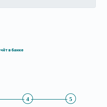
чёт в банке
4
5