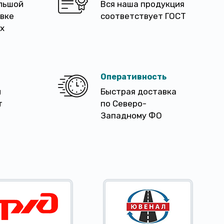
льшой
Вся наша продукция
авке
соответствует ГОСТ
х
Оперативность
м
Быстрая доставка
т
по Северо-
Западному ФО