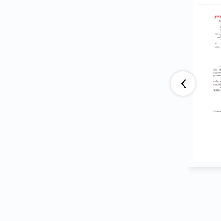
аю, что компания АО «ВАД» приобретает
тва ООО ПГ «Армотэк» на протяжении
ени. Претензий по срокам исполнения
тв и к качеству продукции не имеем.