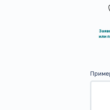
Заяв
или 
Приме