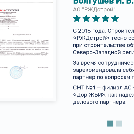
Волгушев И. В.
АО "РЖДстрой"
С 2018 года, Строит
«РЖДстрой» тесно со
при строительстве о
Северо-Западной реги
За время сотрудниче
зарекомендовала себ
партнер по вопросам 
СМТ №1 — филиал АО
«Дор ЖБИ», как наде
делового партнера.