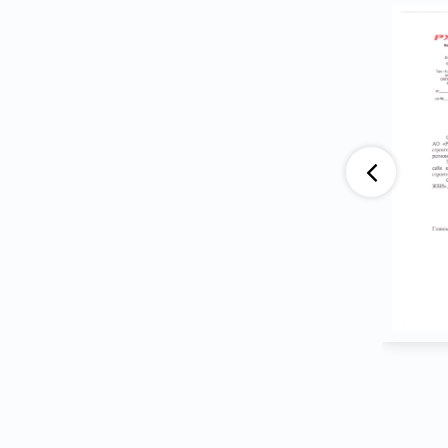
аю, что компания АО «ВАД» приобретает
тва ООО ПГ «Армотэк» на протяжении
ени. Претензий по срокам исполнения
тв и к качеству продукции не имеем.