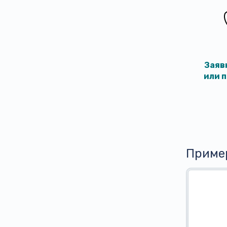
Заяв
или 
Приме