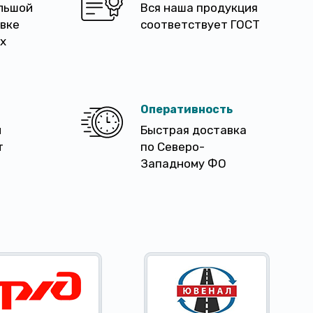
льшой
Вся наша продукция
авке
соответствует ГОСТ
х
Оперативность
м
Быстрая доставка
т
по Северо-
Западному ФО