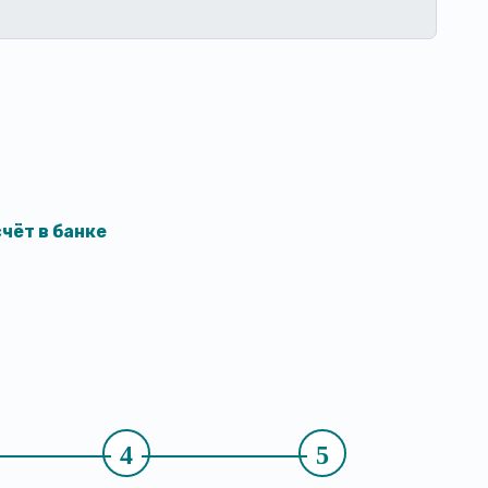
чёт в банке
4
5