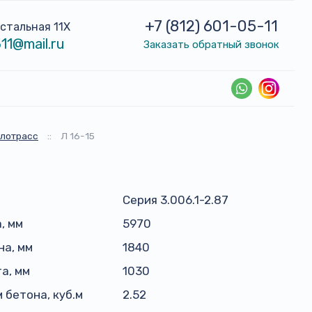
+7 (812) 601-05-11
устальная 11Х
11@mail.ru
Заказать обратный звонок
плотрасс
::
Л 16-15
Серия 3.006.1-2.87
, мм
5970
а, мм
1840
а, мм
1030
 бетона, куб.м
2.52