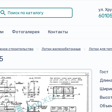
ул. Хр
60105
ии
Фотогалерея
Контакты
жное строительство
::
Лотки железобетонные
::
Лотки для те
5
Гост
Длина
Ширин
Высот
Объем