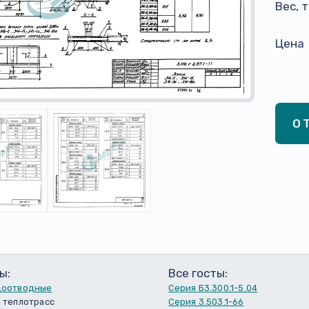
Вес, 
Цена
О
ы:
Все госты:
доотводные
Серия Б3.300.1-5.04
 теплотрасс
Серия 3.503.1-66