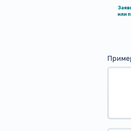
Заяв
или 
Приме