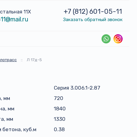
+7 (812) 601-05-11
устальная 11Х
11@mail.ru
Заказать обратный звонок
плотрасс
::
Л 17д-5
Серия 3.006.1-2.87
, мм
720
а, мм
1840
а, мм
1330
 бетона, куб.м
0.38