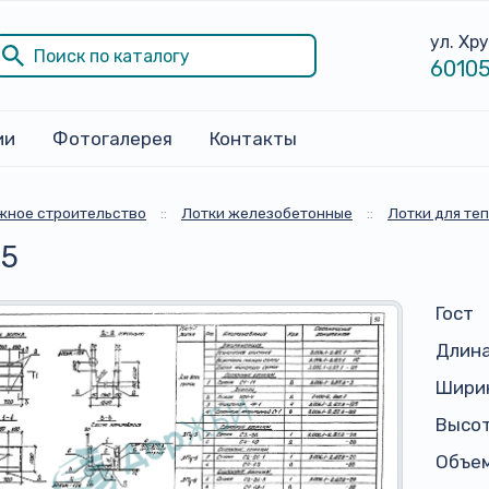
ул. Хр
60105
ии
Фотогалерея
Контакты
жное строительство
::
Лотки железобетонные
::
Лотки для те
-5
Гост
Длина
Ширин
Высот
Объем