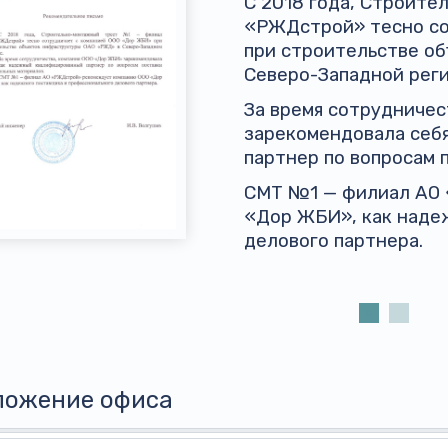
С 2018 года, Строит
«РЖДстрой» тесно со
при строительстве о
Северо-Западной реги
За время сотрудниче
зарекомендовала себ
партнер по вопросам 
СМТ №1 — филиал АО
«Дор ЖБИ», как наде
делового партнера.
ложение офиса