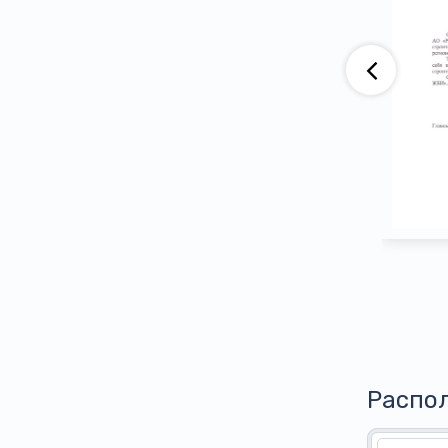
аю, что компания АО «ВАД» приобретает
тва ООО ПГ «Армотэк» на протяжении
ени. Претензий по срокам исполнения
тв и к качеству продукции не имеем.
Распо