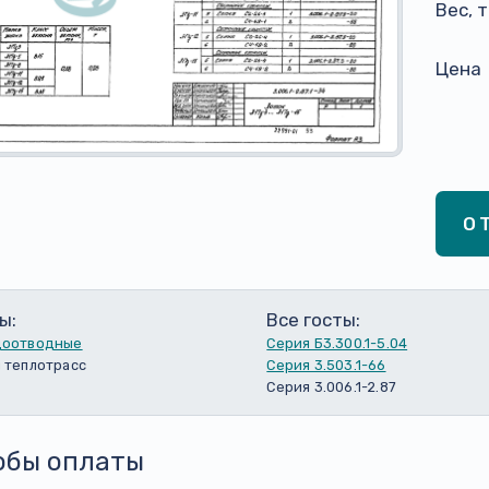
Вес, 
Цена
О
ы:
Все госты:
доотводные
Серия Б3.300.1-5.04
 теплотрасс
Серия 3.503.1-66
Серия 3.006.1-2.87
обы оплаты