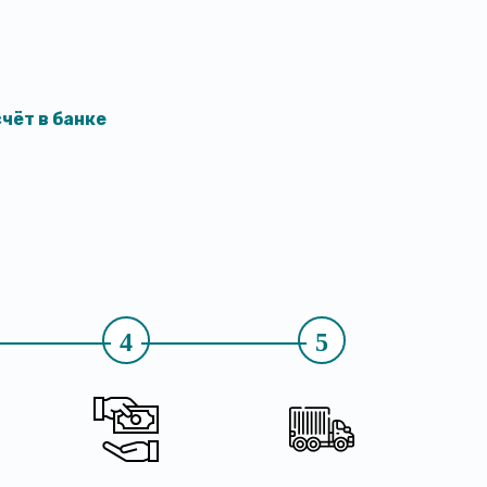
чёт в банке
4
5