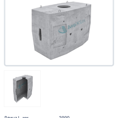
Длина L, мм
2990