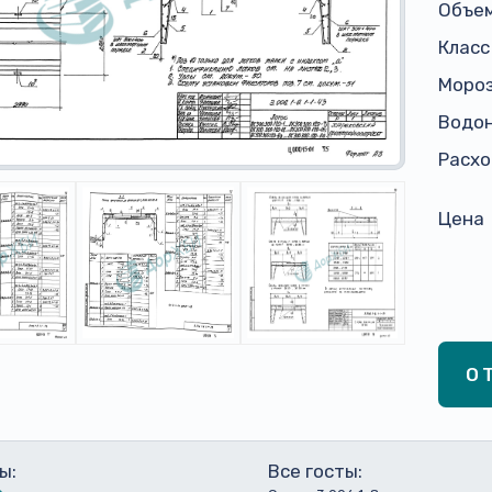
Объем
Класс
Моро
Водо
Расхо
Цена
О
ы:
Все госты: