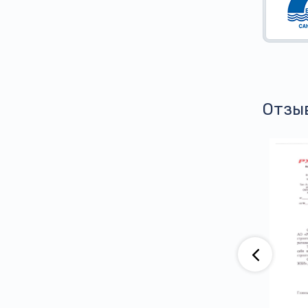
Отзы
аю, что компания АО «ВАД» приобретает
тва ООО ПГ «Армотэк» на протяжении
ени. Претензий по срокам исполнения
тв и к качеству продукции не имеем.