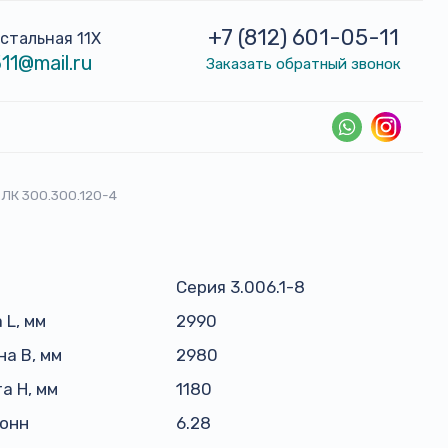
+7 (812) 601-05-11
устальная 11Х
11@mail.ru
Заказать обратный звонок
ЛК 300.300.120-4
Серия 3.006.1-8
 L, мм
2990
а B, мм
2980
а H, мм
1180
тонн
6.28