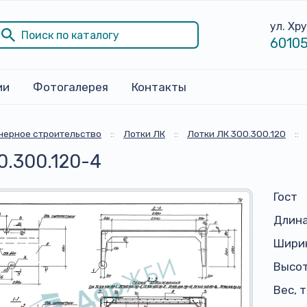
ул. Хр
60105
ии
Фотогалерея
Контакты
ерное строительство
::
Лотки ЛК
::
Лотки ЛК 300.300.120
::
0.300.120-4
Гост
Длина
Ширин
Высот
Вес, 