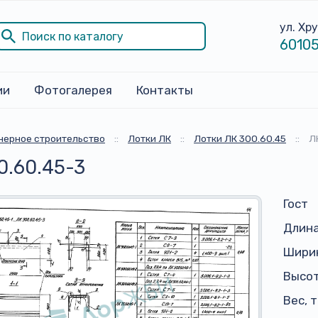
ул. Хр
60105
ии
Фотогалерея
Контакты
ерное строительство
::
Лотки ЛК
::
Лотки ЛК 300.60.45
::
Л
0.60.45-3
Гост
Длина
Ширин
Высот
Вес, 