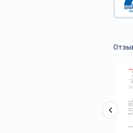
Отзы
аю, что компания АО «ВАД» приобретает
тва ООО ПГ «Армотэк» на протяжении
ени. Претензий по срокам исполнения
тв и к качеству продукции не имеем.