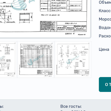
Объем
Класс
Моро
Водо
Расхо
Цена
О
ы:
Все госты: