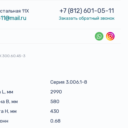
+7 (812) 601-05-11
устальная 11Х
11@mail.ru
Заказать обратный звонок
К 300.60.45-3
Серия 3.006.1-8
 L, мм
2990
а B, мм
580
а H, мм
430
тонн
0.68