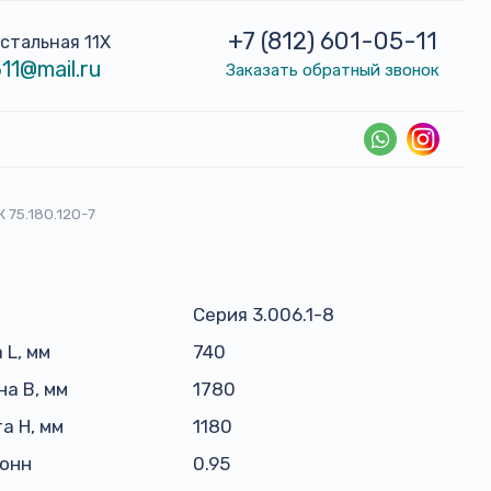
+7 (812) 601-05-11
устальная 11Х
11@mail.ru
Заказать обратный звонок
К 75.180.120-7
Серия 3.006.1-8
 L, мм
740
а B, мм
1780
а H, мм
1180
тонн
0.95