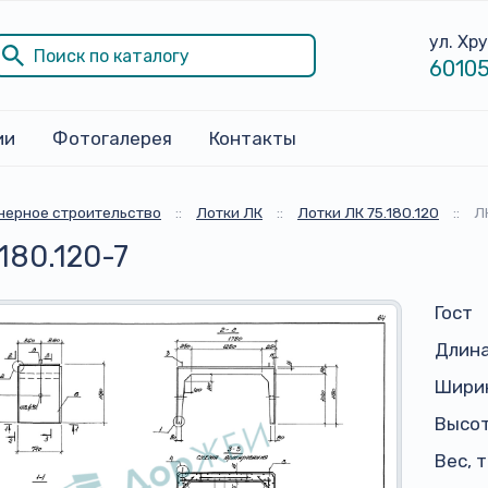
ул. Хр
60105
ии
Фотогалерея
Контакты
ерное строительство
::
Лотки ЛК
::
Лотки ЛК 75.180.120
::
Л
180.120-7
Гост
Длина
Ширин
Высот
Вес, 