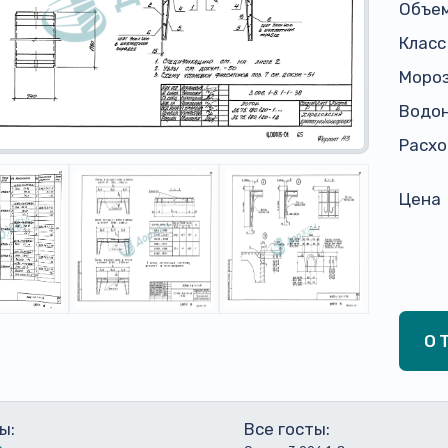
Объем
Класс
Моро
Водо
Расхо
Цена
О
ы:
Все госты: