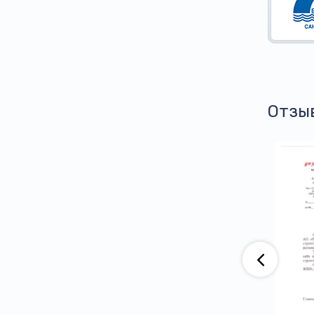
Отзы
аю, что компания АО «ВАД» приобретает
тва ООО ПГ «Армотэк» на протяжении
ени. Претензий по срокам исполнения
тв и к качеству продукции не имеем.