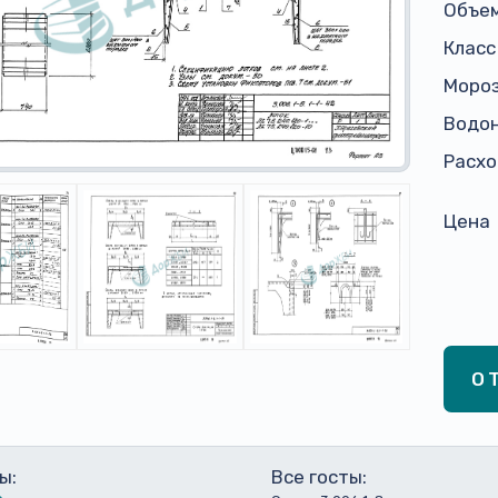
Объем
Класс
Моро
Водо
Расхо
Цена
О
ы:
Все госты: