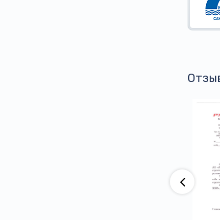
Отзы
аю, что компания АО «ВАД» приобретает
тва ООО ПГ «Армотэк» на протяжении
ени. Претензий по срокам исполнения
тв и к качеству продукции не имеем.