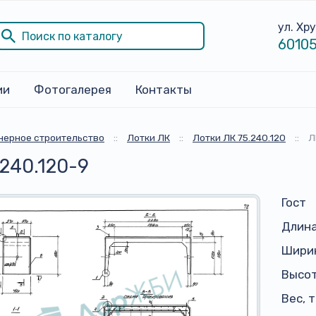
ул. Хр
60105
ии
Фотогалерея
Контакты
ерное строительство
::
Лотки ЛК
::
Лотки ЛК 75.240.120
::
Л
.240.120-9
Гост
Длина
Ширин
Высот
Вес, 