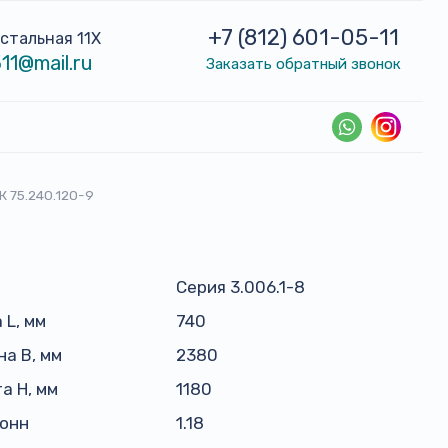
+7 (812) 601-05-11
устальная 11Х
11@mail.ru
Заказать обратный звонок
К 75.240.120-9
Серия 3.006.1-8
 L, мм
740
а B, мм
2380
а H, мм
1180
тонн
1.18