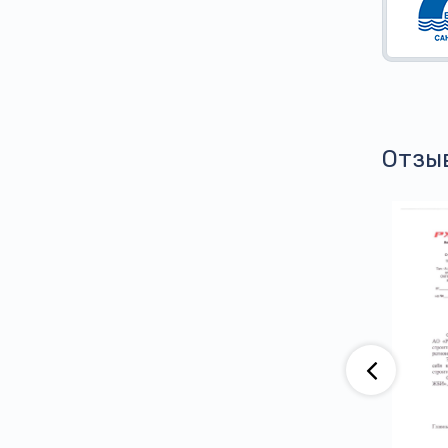
Отзы
аю, что компания АО «ВАД» приобретает
тва ООО ПГ «Армотэк» на протяжении
ени. Претензий по срокам исполнения
тв и к качеству продукции не имеем.