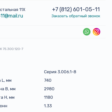
+7 (812) 601-05-11
устальная 11Х
11@mail.ru
Заказать обратный звонок
К 75.300.120-7
Серия 3.006.1-8
 L, мм
740
а B, мм
2980
а H, мм
1180
тонн
1.33