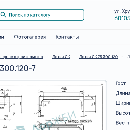
ул. Хр
60105
ии
Фотогалерея
Контакты
ерное строительство
::
Лотки ЛК
::
Лотки ЛК 75.300.120
::
Л
.300.120-7
Гост
Длина
Ширин
Высот
Вес, 