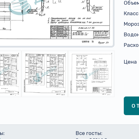
Объем
Класс
Моро
Водо
Расхо
Цена
О
ы:
Все госты: