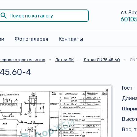
ул. Хр
60105
ии
Фотогалерея
Контакты
ерное строительство
::
Лотки ЛК
::
Лотки ЛК 75.45.60
::
ЛК 
.45.60-4
Гост
Длина
Ширин
Высот
Вес, 