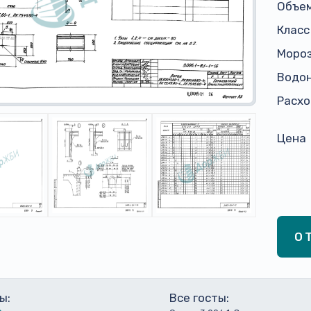
Объем
Класс
Моро
Водо
Расхо
Цена
О
ы:
Все госты: