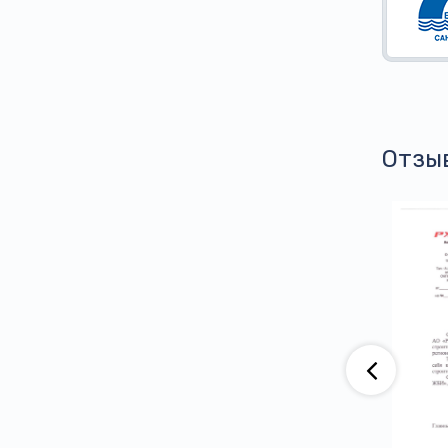
Отзы
аю, что компания АО «ВАД» приобретает
тва ООО ПГ «Армотэк» на протяжении
ени. Претензий по срокам исполнения
тв и к качеству продукции не имеем.