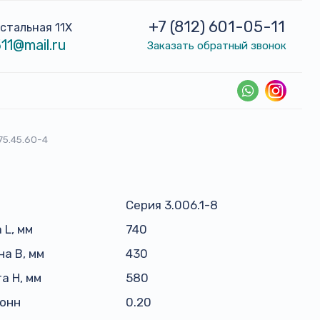
+7 (812) 601-05-11
устальная 11Х
11@mail.ru
Заказать обратный звонок
75.45.60-4
Серия 3.006.1-8
 L, мм
740
а B, мм
430
а H, мм
580
тонн
0.20