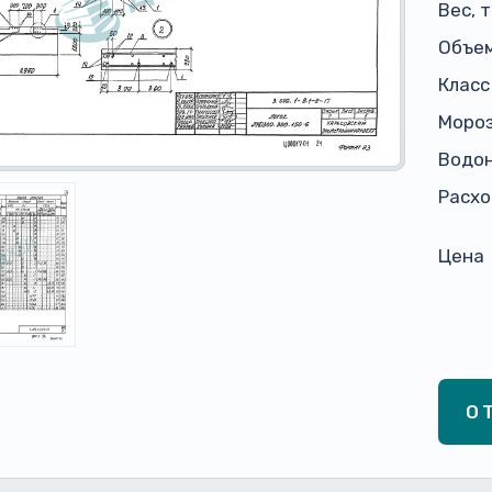
Вес, 
Объем
Класс
Моро
Водо
Расхо
Цена
О