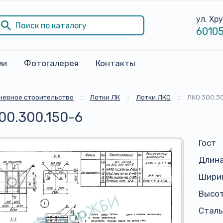
ул. Хр
60105
ии
Фотогалерея
Контакты
ерное строительство
::
Лотки ЛК
::
Лотки ЛКО
::
ЛКО 300.3
00.300.150-6
Гост
Длина
Ширин
Высот
Сталь,