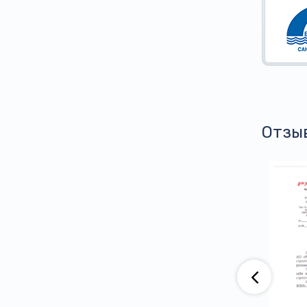
Отзы
аю, что компания АО «ВАД» приобретает
тва ООО ПГ «Армотэк» на протяжении
ени. Претензий по срокам исполнения
тв и к качеству продукции не имеем.