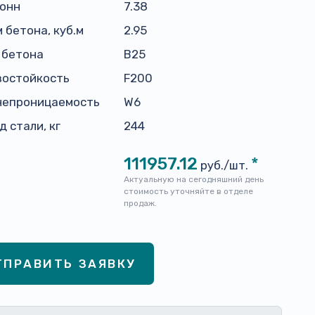
тонн
7.38
 бетона, куб.м
2.95
 бетона
В25
зостойкость
F200
непроницаемость
W6
д стали, кг
244
111957.12
*
руб./шт.
Актуальную на сегодняшний день
стоимость уточняйте в отделе
продаж.
ТПРАВИТЬ ЗАЯВКУ