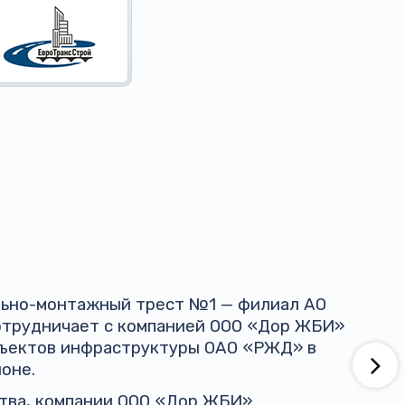
ельно-монтажный трест №1 — филиал АО
трудничает с компанией ООО «Дор ЖБИ»
бъектов инфраструктуры ОАО «РЖД» в
оне.
ства, компании ООО «Дор ЖБИ»