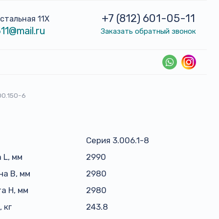
+7 (812) 601-05-11
устальная 11Х
11@mail.ru
Заказать обратный звонок
00.150-6
Серия 3.006.1-8
 L, мм
2990
а B, мм
2980
а H, мм
2980
 кг
243.8