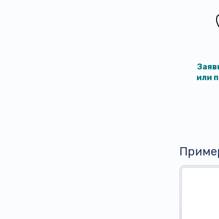
Заяв
или 
Приме