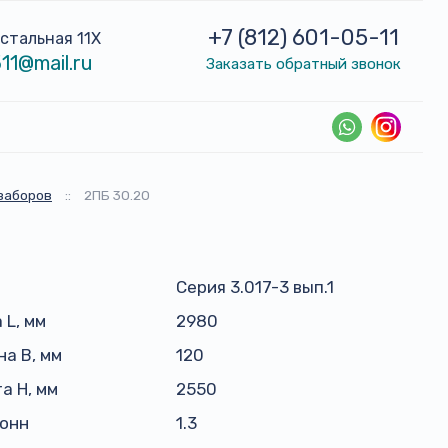
+7 (812) 601-05-11
устальная 11Х
11@mail.ru
Заказать обратный звонок
заборов
::
2ПБ 30.20
Серия 3.017-3 вып.1
 L, мм
2980
а B, мм
120
а H, мм
2550
тонн
1.3