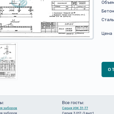
Объем
Бето
Сталь,
Цена
О
ы:
Все госты:
ля заборов
Серия ИЖ 31-77
ля заборов
Серия 3.017-3 вып.1