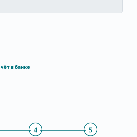
чёт в банке
4
5