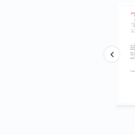
аю, что компания АО «ВАД» приобретает
тва ООО ПГ «Армотэк» на протяжении
ени. Претензий по срокам исполнения
тв и к качеству продукции не имеем.