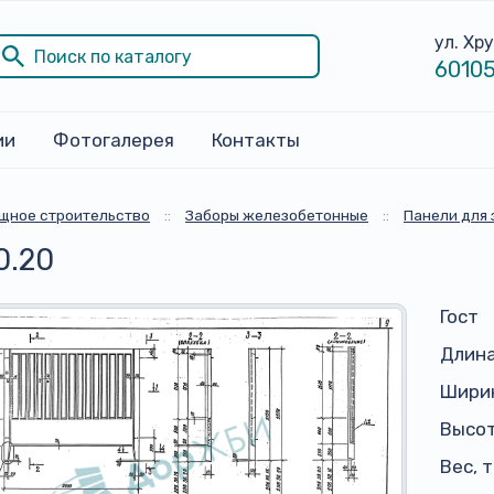
ул. Хр
60105
ии
Фотогалерея
Контакты
щное строительство
::
Заборы железобетонные
::
Панели для 
0.20
Гост
Длина
Ширин
Высот
Вес, 