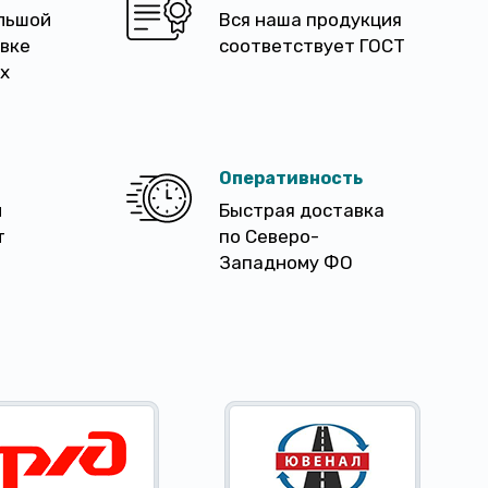
льшой
Вся наша продукция
авке
соответствует ГОСТ
х
Оперативность
м
Быстрая доставка
т
по Северо-
Западному ФО