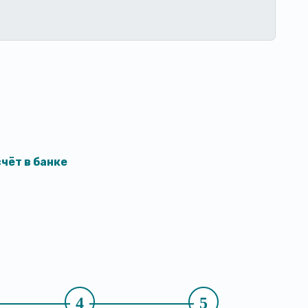
чёт в банке
4
5