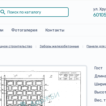
ул. Хр
60105
ии
Фотогалерея
Контакты
щное строительство
::
Заборы железобетонные
::
Панели для 
Гост
Длина
Ширин
Высот
Вес, 