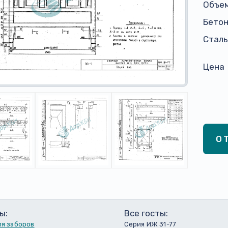
Объем
Бето
Сталь,
Цена
О
ы:
Все госты:
ля заборов
Серия ИЖ 31-77