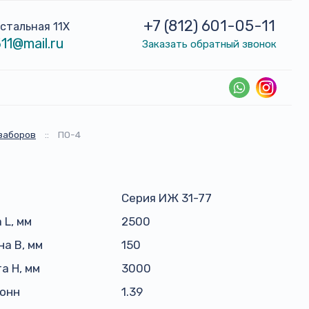
+7 (812) 601-05-11
устальная 11Х
11@mail.ru
Заказать обратный звонок
заборов
::
ПО-4
Серия ИЖ 31-77
 L, мм
2500
а B, мм
150
а H, мм
3000
тонн
1.39