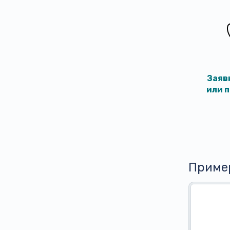
Заяв
или 
Приме