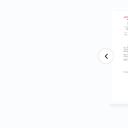
аю, что компания АО «ВАД» приобретает
тва ООО ПГ «Армотэк» на протяжении
ени. Претензий по срокам исполнения
тв и к качеству продукции не имеем.