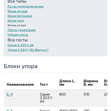
Все типы:
Лотки телескопические
Блоки лотков
Блоки бетонные
Блоки плит
Блоки упора
Плиты укрепления
Гибкие плиты
Все госты:
Серия 3.503.1-66
Серия 3.501.1-156 Выпуск 1
Блоки упора
Длина L,
Ширина
Вы
Наименование
Гост
мм
B, мм
H, 
Б-9
Серия
800
510
250
3.503.1-
66