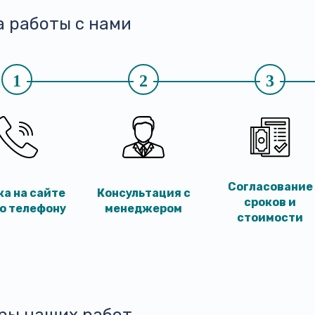
а работы с нами
1
2
3
Согласование
ка на сайте
Консультация с
сроков и
по телефону
менеджером
стоимости