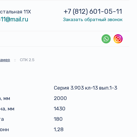
+7 (812) 601-05-11
устальная 11Х
11@mail.ru
Заказать обратный звонок
камер
::
СПК 2.5
Серия 3.903 кл-13 вып.1-3
, мм
2000
а, мм
1430
та
180
тонн
1,28