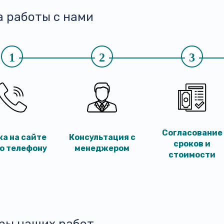
а работы с нами
1
2
3
Согласование
ка на сайте
Консультация с
сроков и
по телефону
менеджером
стоимости