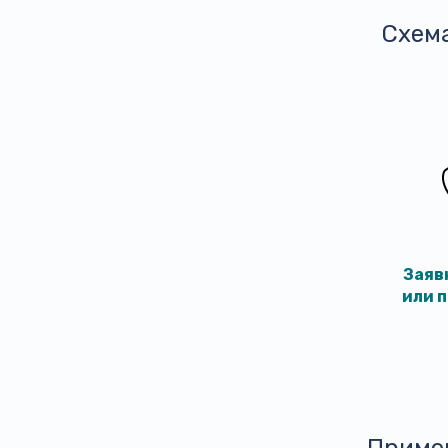
Схем
Заяв
или 