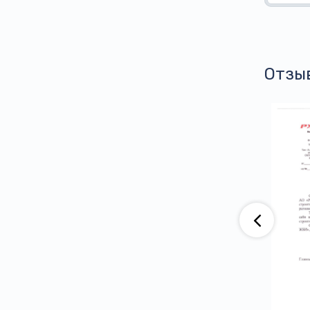
Отзы
аю, что компания АО «ВАД» приобретает
тва ООО ПГ «Армотэк» на протяжении
ени. Претензий по срокам исполнения
тв и к качеству продукции не имеем.