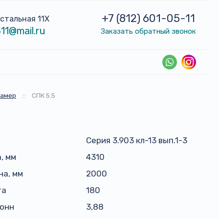
+7 (812) 601-05-11
устальная 11Х
11@mail.ru
Заказать обратный звонок
камер
::
СПК 5.5
Серия 3.903 кл-13 вып.1-3
, мм
4310
а, мм
2000
та
180
тонн
3,88