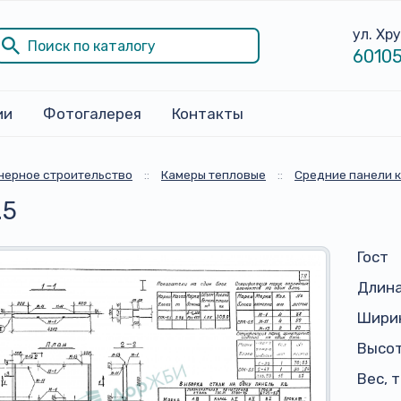
ул. Хр
60105
ии
Фотогалерея
Контакты
ерное строительство
::
Камеры тепловые
::
Средние панели 
.5
Гост
Длина
Ширин
Высо
Вес, 