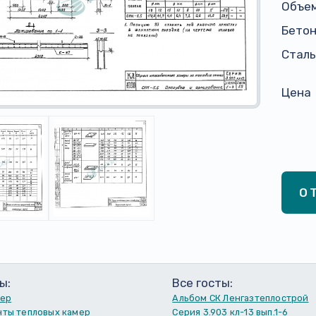
Объем
Бето
Сталь,
Цена
О
ы:
Все госты:
мер
Альбом СК Ленгазтеплострой
ты тепловых камер
Серия 3.903 кл-13 вып.1-6