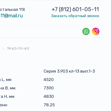
+7 (812) 601-05-11
устальная 11Х
11@mail.ru
Заказать обратный звонок
::
ТК 4.0-7.0-4.0
Серия 3.903 кл-13 вып.1-3
 L, мм
4520
а B, мм
7390
а H, мм
4830
тонн
78.25