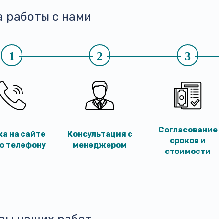
а работы с нами
1
2
3
Согласование
ка на сайте
Консультация с
сроков и
по телефону
менеджером
стоимости