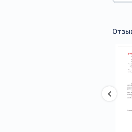
Отзы
аю, что компания АО «ВАД» приобретает
тва ООО ПГ «Армотэк» на протяжении
ени. Претензий по срокам исполнения
тв и к качеству продукции не имеем.