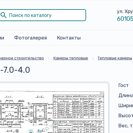
ул. Хр
60105
ии
Фотогалерея
Контакты
ерное строительство
::
Камеры тепловые
::
Тепловые камеры
-7.0-4.0
Гост
Длина
Ширин
Высот
Вес, 