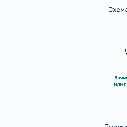
Схем
Заяв
или 