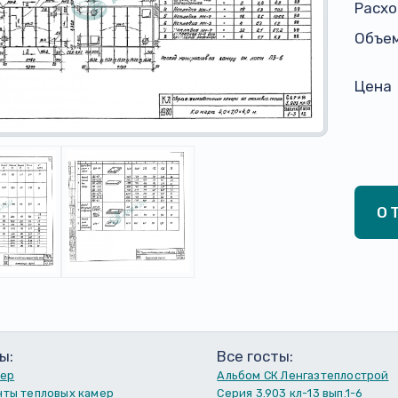
Расхо
Объем
Цена
О
ы:
Все госты:
мер
Альбом СК Ленгазтеплострой
ты тепловых камер
Серия 3.903 кл-13 вып.1-6