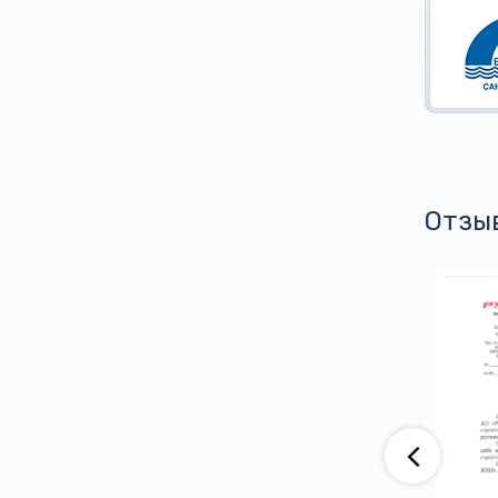
Отзы
аю, что компания АО «ВАД» приобретает
тва ООО ПГ «Армотэк» на протяжении
ени. Претензий по срокам исполнения
тв и к качеству продукции не имеем.