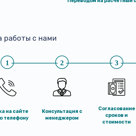
Переводом на расчётный с
а работы с нами
1
2
3
Согласование
ка на сайте
Консультация с
сроков и
по телефону
менеджером
стоимости