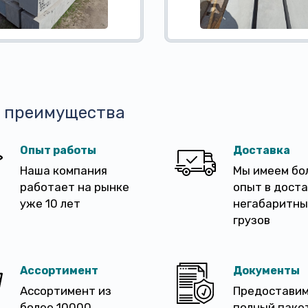
 преимущества
Опыт работы
Доставка
Наша компания
Мы имеем бо
работает на рынке
опыт в дост
уже 10 лет
негабаритны
грузов
Ассортимент
Документы
Ассортимент из
Предостави
более 10000
полный паке