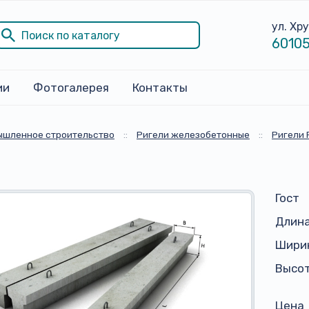
ул. Хр
60105
ии
Фотогалерея
Контакты
ышленное строительство
::
Ригели железобетонные
::
Ригели 
Гост
Длина
Ширин
Высот
Цена