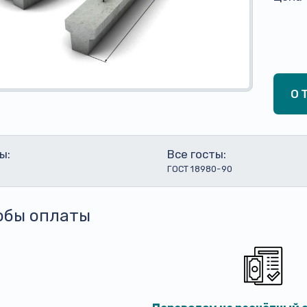
О
ы:
Все госты:
ГОСТ 18980-90
обы оплаты