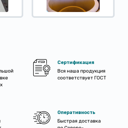
Сертификация
льшой
Вся наша продукция
авке
соответствует ГОСТ
х
Оперативность
м
Быстрая доставка
т
по Северо-