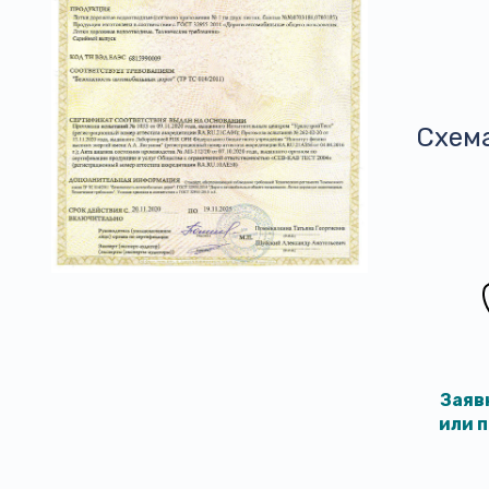
Схем
Заяв
или 