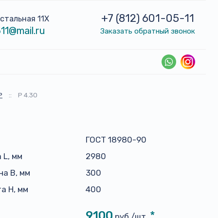
+7 (812) 601-05-11
устальная 11Х
11@mail.ru
Заказать обратный звонок
Р
::
Р 4.30
ГОСТ 18980-90
 L, мм
2980
а B, мм
300
а H, мм
400
9100
*
руб./шт.