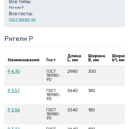
Все типы:
Ригели Р
Все госты:
ГОСТ 18980-90
Ригели Р
Длина
Ширина
Ширина
Наименование
Гост
L, мм
B, мм
b1, мм
Р 4.30
ГОСТ
2980
300
18980-
90
Р 3.57
ГОСТ
5640
180
18980-
90
Р 3.56
ГОСТ
5540
180
18980-
90