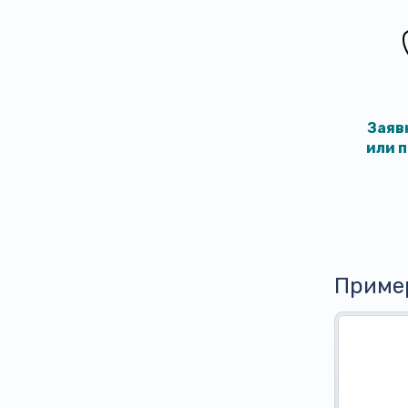
Заяв
или 
Приме