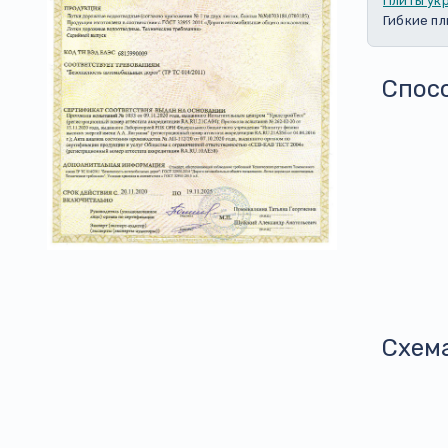
Плиты ук
Гибкие п
Спос
Схем