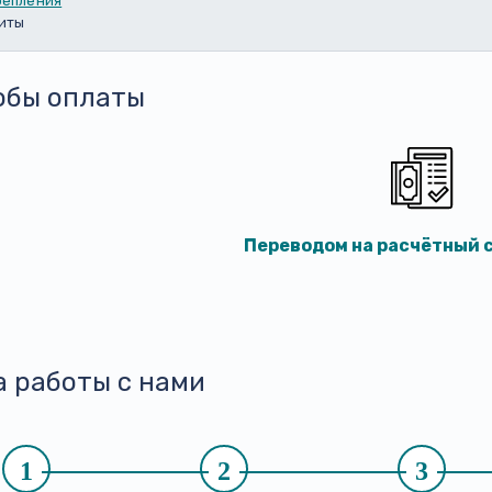
репления
литы
обы оплаты
Переводом на расчётный с
а работы с нами
1
2
3