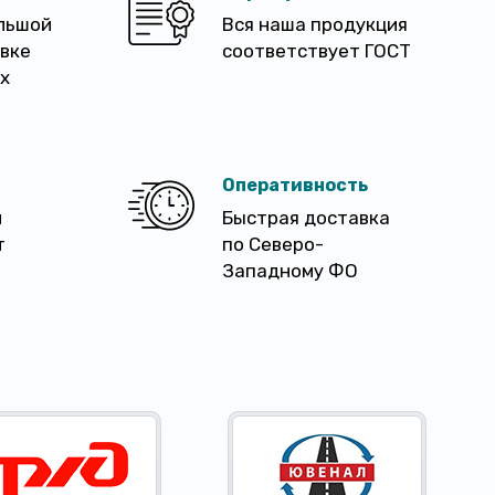
льшой
Вся наша продукция
авке
соответствует ГОСТ
х
Оперативность
м
Быстрая доставка
т
по Северо-
Западному ФО