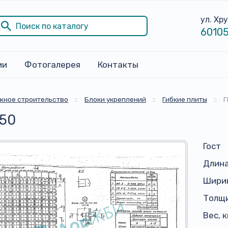
ул. Хр
60105
ии
Фотогалерея
Контакты
жное строительство
::
Блоки укреплений
::
Гибкие плиты
::
Г
150
Гост
Длина
Ширин
Толщи
Вес, к