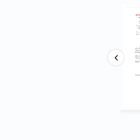
аю, что компания АО «ВАД» приобретает
тва ООО ПГ «Армотэк» на протяжении
ени. Претензий по срокам исполнения
тв и к качеству продукции не имеем.