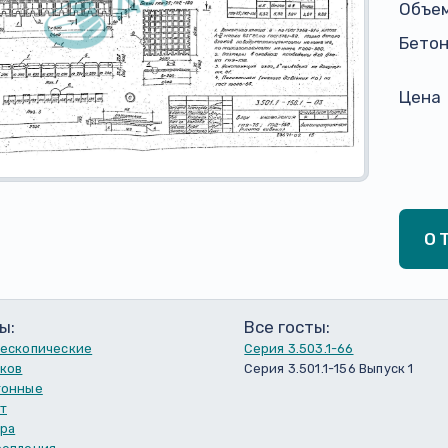
Объем
Бето
Цена
О
ы:
Все госты:
лескопические
Серия 3.503.1-66
тков
Серия 3.501.1-156 Выпуск 1
тонные
т
ора