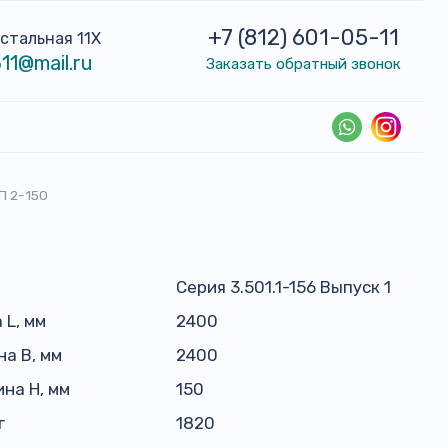
+7 (812) 601-05-11
устальная 11Х
11@mail.ru
Заказать обратный звонок
П 2-150
Серия 3.501.1-156 Выпуск 1
 L, мм
2400
а B, мм
2400
на H, мм
150
г
1820