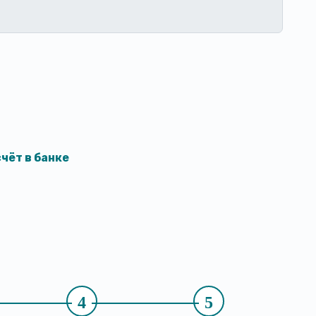
чёт в банке
4
5