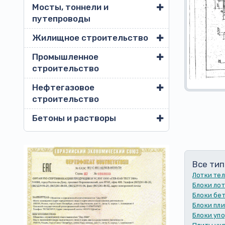
Мосты, тоннели и
путепроводы
Жилищное строительство
Промышленное
строительство
Нефтегазовое
строительство
Бетоны и растворы
Все тип
Лотки те
Блоки ло
Блоки бе
Блоки пли
Блоки уп