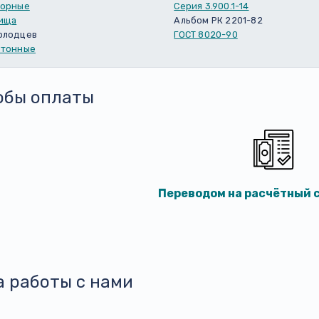
порные
Серия 3.900.1-14
ища
Альбом РК 2201-82
олодцев
ГОСТ 8020-90
етонные
обы оплаты
Переводом на расчётный с
а работы с нами