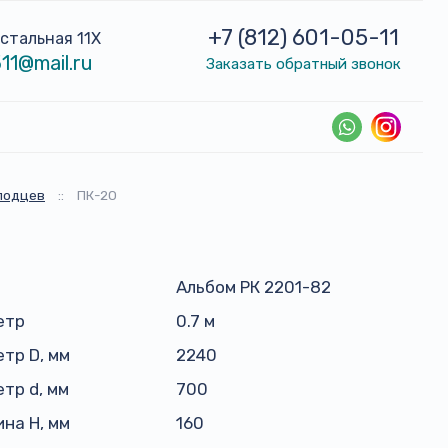
+7 (812) 601-05-11
устальная 11Х
11@mail.ru
Заказать обратный звонок
лодцев
::
ПК-20
Альбом РК 2201-82
етр
0.7 м
тр D, мм
2240
тр d, мм
700
на H, мм
160