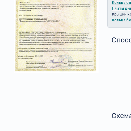
Кольца о
Плиты дн
Крышки к
Кольца б
Спос
Схем