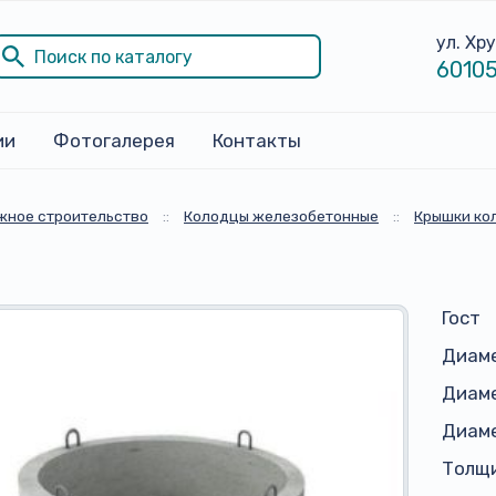
ул. Хр
60105
ии
Фотогалерея
Контакты
жное строительство
::
Колодцы железобетонные
::
Крышки ко
Гост
Диам
Диаме
Диаме
Толщи