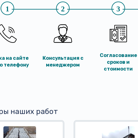
1
2
3
Согласование
ка на сайте
Консультация с
сроков и
по телефону
менеджером
стоимости
ры наших работ