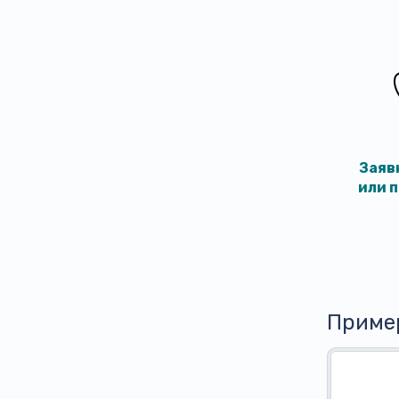
Заяв
или 
Приме