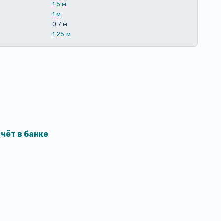
1.5 м
1 м
0.7 м
1.25 м
чёт в банке