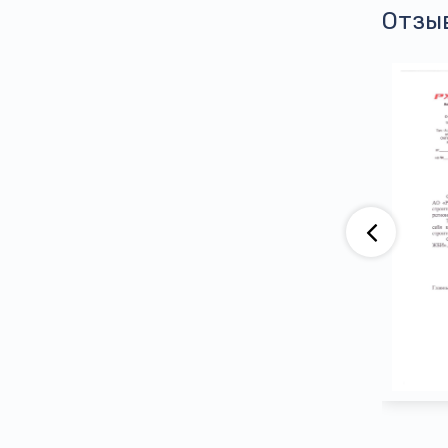
Отзы
аю, что компания АО «ВАД» приобретает
тва ООО ПГ «Армотэк» на протяжении
ени. Претензий по срокам исполнения
тв и к качеству продукции не имеем.