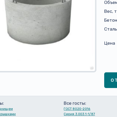
Объем
Вес, 
Бето
Сталь,
Цена
О
ы:
Все госты:
 днищем
ГОСТ 8020-2016
 крышками
Серия 3.003.1-1/87