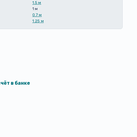
1.5 м
1 м
0.7 м
1.25 м
чёт в банке