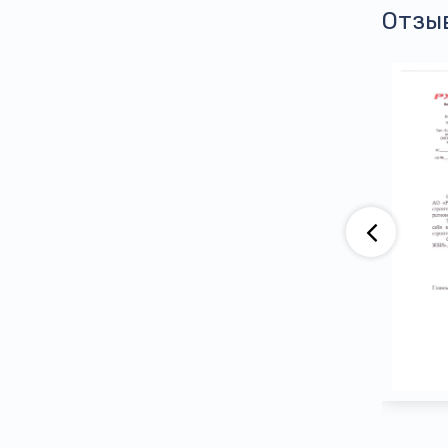
Отзы
аю, что компания АО «ВАД» приобретает
тва ООО ПГ «Армотэк» на протяжении
ени. Претензий по срокам исполнения
тв и к качеству продукции не имеем.