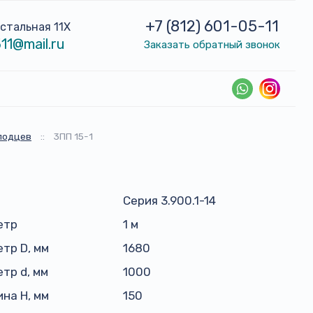
+7 (812) 601-05-11
устальная 11Х
11@mail.ru
Заказать обратный звонок
лодцев
::
3ПП 15-1
Серия 3.900.1-14
етр
1 м
тр D, мм
1680
тр d, мм
1000
на H, мм
150