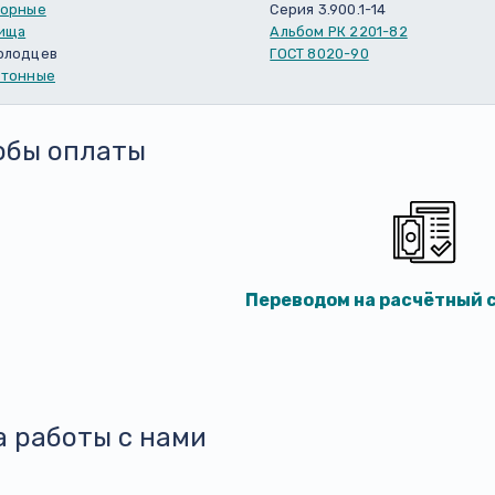
порные
Серия 3.900.1-14
ища
Альбом РК 2201-82
олодцев
ГОСТ 8020-90
етонные
обы оплаты
Переводом на расчётный с
а работы с нами