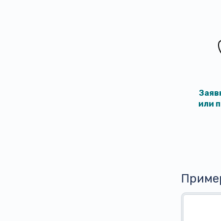
Заяв
или 
Приме