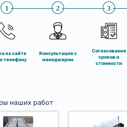
1
2
3
Согласование
ка на сайте
Консультация с
сроков и
по телефону
менеджером
стоимости
ры наших работ