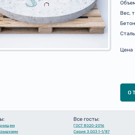
Объем
Вес, 
Бето
Сталь,
Цена
О
ы:
Все госты:
 днищем
ГОСТ 8020-2016
 крышками
Серия 3.003.1-1/87