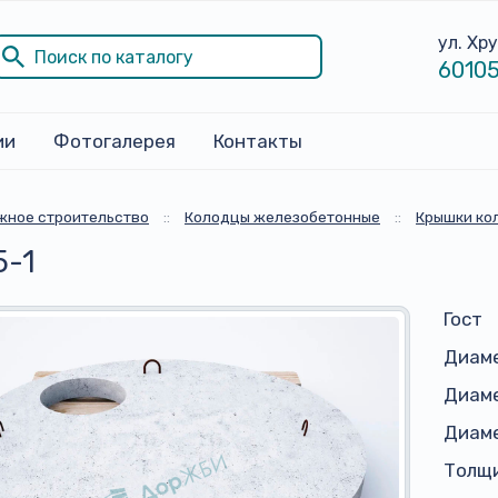
ул. Хр
60105
ии
Фотогалерея
Контакты
жное строительство
::
Колодцы железобетонные
::
Крышки ко
5-1
Гост
Диам
Диаме
Диаме
Толщи