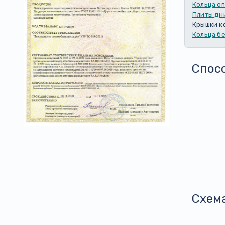
Кольца о
Плиты дн
Крышки к
Кольца б
Спос
Схем