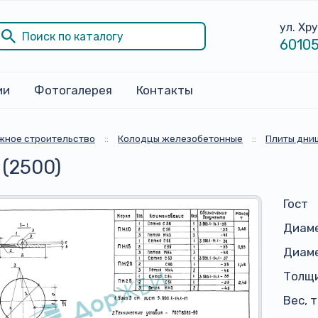
ул. Хр
60105
ии
Фотогалерея
Контакты
жное строительство
::
Колодцы железобетонные
::
Плиты дни
 (2500)
Гост
Диам
Диаме
Толщи
Вес, 