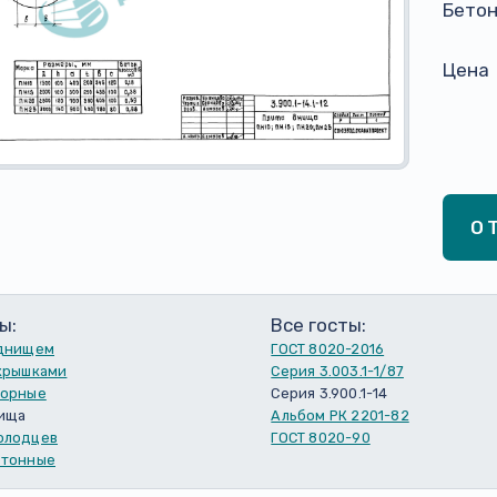
Бето
Цена
О
ы:
Все госты:
 днищем
ГОСТ 8020-2016
 крышками
Серия 3.003.1-1/87
порные
Серия 3.900.1-14
ища
Альбом РК 2201-82
олодцев
ГОСТ 8020-90
етонные