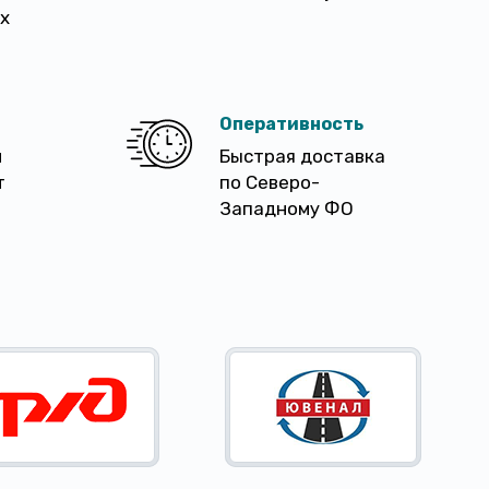
х
Оперативность
м
Быстрая доставка
т
по Северо-
Западному ФО