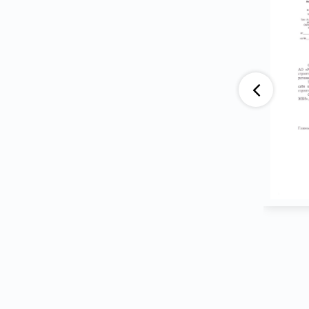
аю, что компания АО «ВАД» приобретает
тва ООО ПГ «Армотэк» на протяжении
ени. Претензий по срокам исполнения
тв и к качеству продукции не имеем.