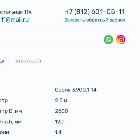
+7 (812) 601-05-11
устальная 11Х
11@mail.ru
Заказать обратный звонок
ща
::
ПН 20 (2500)
Серия 3.900.1-14
етр
2.5 м
тр D, мм
2500
на h, мм
120
тонн
1.4