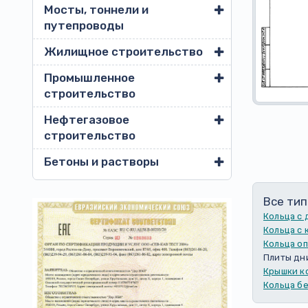
Мосты, тоннели и
путепроводы
Жилищное строительство
Промышленное
строительство
Нефтегазовое
строительство
Бетоны и растворы
Все тип
Кольца с
Кольца с
Кольца о
Плиты дн
Крышки к
Кольца б