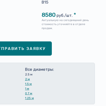
н
B15
8580
*
руб./шт.
Актуальную на сегодняшний день
стоимость уточняйте в отделе
продаж.
ТПРАВИТЬ ЗАЯВКУ
Все диаметры:
2.5 м
2 м
1.5 м
1 м
0.7 м
1.25 м