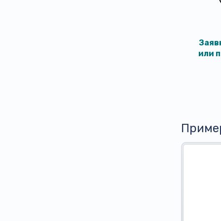
Заяв
или 
Приме