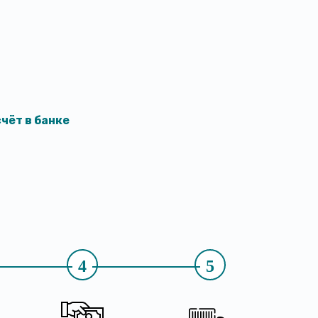
чёт в банке
4
5